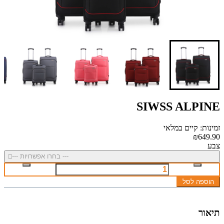
SIWSS ALPINE
זמינות: קיים במלאי
₪649.90
צבע
--- בחרו אפשרויות ---
הוספה לסל
תיאור