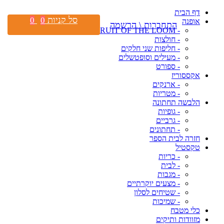
דף הבית
סל קניות
0
0
אופנה
התחברות \ הרשמה
- FRUIT OF THE LOOM
- חולצות
- חליפות שני חלקים
- מעילים וסופטשלים
- ספורט
אקססוריז
- ארנקים
- מטריות
הלבשה תחתונה
- גופיות
- גרביים
- תחתונים
חזרה לבית הספר
טקסטיל
- כריות
- לבית
- מגבות
- מצעים יוקרתיים
- שטיחים לסלון
- שמיכות
כלי מטבח
מזוודות ותיקים