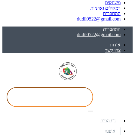
משחקים
רמקולים ואוזניות
התחברות
dudil0522@gmail.com
התחברות
dudil0522@gmail.com
אודות
צרו קשר
דף הבית
אופנה