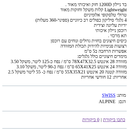
בד ניילון 1200D חזק ואיכותי מאוד .
Lightweight קלות משקל וחזקות מאוד
טרולי טלסקופי אלומיניום
4 גלגלי סיליקון כפולים רב כיווניים (ספינר-360 מעלות)
ידיות עליונה וצידית
רוכסן ניילון איכותי
תא מרכזי .
כיסים חיצונים בחזית גדולים ונוחים עם רוכסן
רצועות פנימיות להידוק תכולת המזוודה
אפשרות הרחבה ב5 ס"מ
מימדים חיצוניים כולל גלגלים:
מזוודה 28 אינטש 78X47X32.5 ס"מ / נפח כ-125 ליטר, משקל 3.50
מזוודה 24 אינטש 65X41X25 ס"מ / נפח כ-90 ליטר, משקל 3.10
מזוודה קטנה 20 אינטש 55X35X21 ס"מ / נפח כ- 55 ליטר משקל 2.5
אחריות: 12 חודשי אחריות
מותג:
SWISS
דגם:
ALPINE
כתבו ביקורת
|
0 ביקורות