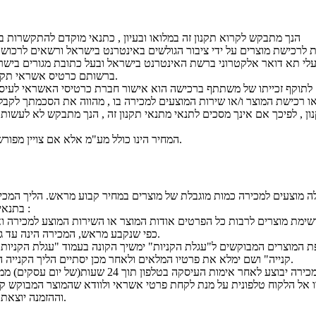
הנך מתבקש לקרוא תקנון זה במלואו ובעיון , כתנאי מוקדם להתקשרות ב
עלי תא דואר אלקטרוני ברשת האינטרנט בישראל ובעל כתובת מגורים בישר
ברשותם כרטיס אשראי תקף בישראל.
או רכישת המוצר ו/או שירות המוצעים למכירה בו , מהווה את הסכמתך לקבל 
ון , לפיכך אם אינך מסכים לתנאי מתנאי תקנון זה , הנך מתבקש לא לעשות
המחיר הינו כולל מע"מ אלא אם צויין מפורשות אחרת.
ה מוצעים למכירה כמות מוגבלת של מוצרים במחיר קבוע מראש. הליך המכי
בתנאים כדלקמן :
שימת מוצרים לרבות כל הפרטים אודות המוצר או השירות המוצע למכירה ו
כפי שנקבע מראש, המכירה הינה עד גמר המלאי.
 המוצרים המבוקשים ל"עגלת הקניות" ימשיך הקונה בעמוד "עגלת הקניות"
קנייה" ושם ימלא את פרטיו המלאים ולאחר מכן יסתיים הליך הקנייה האינטרנטי.
השלמת הליך המכירה יבוצע לאחר אימות העיסקה בטלפון תוך 24 שעות(ש
ו אל הלקוח טלפונית על מנת לקחת פרטי אשראי ולוודא שהמוצר המבוקש קי
וההזמנה יוצאת בשלמותה.