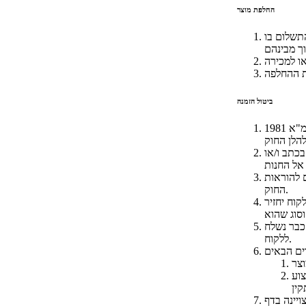
החלפת מוצר
אמצעי התשלום בו
ביטול הזמנה
ככלל הלקוח רשאי לבטל את העיסקה* בכפוף ובהתאם להוראות חוק הגנת הצרכן התשמ"א 1981 (
לח בכתב ו/או
אך לא למעלה מ-100 ש"ח, בהתאם להוראות
החוק.
וח יחזיר
 כבר נשלח
ללקוח.
צוע
ויינה בדף