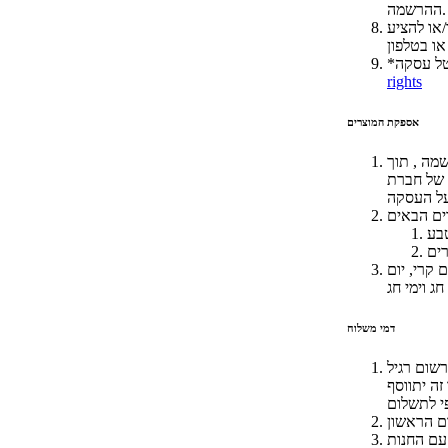
ההרשמה.
או להציע
rights
אספקת המוצרים
מה , תוך
 של חברת
 קרי, יום
דמי משלוח
רצונו של הלקוח לשדרג את
זה יתווסף