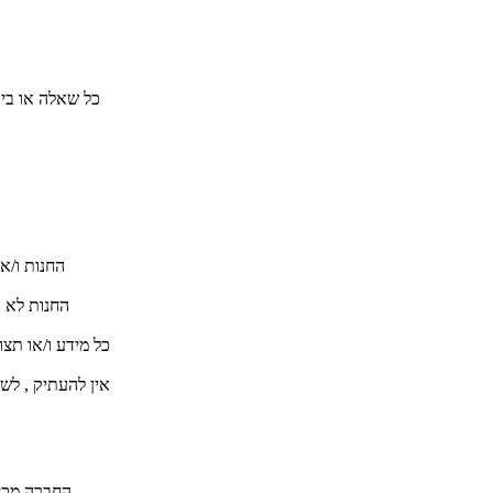
כל שאלה או ביר
החנות ו/או
החנות לא 
אין להעתיק , לש
החברה מכי