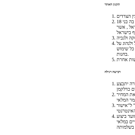
תקנון האתר
ין הצדדים
החנות משמשת לרכישת מוצרים על ידי ציבור הגולשים באינטרנט בישראל ורשאים לרכוש בה בני 18
אל , אשר
ולנהוג על
 כל שימוש
בחנות.
רכישה רגילה
רה יתבצע
את המחיר
 ל"אישור
ל יום עסקים) ממועד ביצוע
ים במלאי