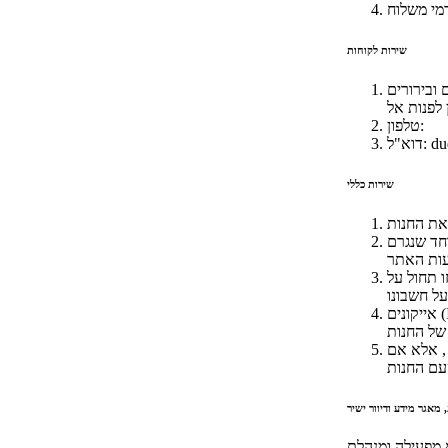
שירות לקוחות
 ובירורים
טלפון:
du
דוא"ל:
שירות כללי
וחד שנגרם
 תחול על
אייקונים (ICONS) כל מידע ו/או תצוגה המופיעים באתר , לרבות גרפיקה , עיצוב , הצגה מילולית , סימני
, אלא אם
 מאגר מידע ודיוור ישיר
מפעילה ומנהלת