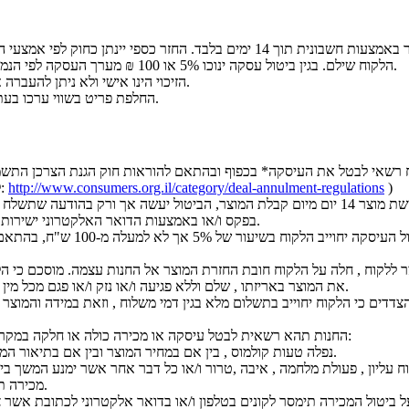
החלפת מוצר באמצעות חשבונית תוך 14 ימים בלבד. החזר כספי יינתן כחוק לפי 
הלקוח שילם. בגין ביטול עסקה ינוכו 5% או 100 ₪ מערך העסקה לפי הנמוך מבינהם.
הזיכוי הינו אישי ולא ניתן להעברה או למכירה.
החלפת פריט בשווי ערכו בעת ההחלפה.
)
http://www.consumers.org.il/category/deal-annulment-regulations
להלן החוק:
ניתן לבטל רכישת מוצר 14 יום מיום קבלת המוצר, הביטול יעשה אך ורק בהודעה שתש
בפקס ו/או באמצעות הדואר האלקטרוני ישירות אל החנות.
במקרה של ביטול העיסקה יחוייב הלקוח בשיעור של 5% 
 ללקוח , חלה על הלקוח חובת החזרת המוצר אל החנות עצמה. מוסכם כי הלק
את המוצר באריזתו , שלם וללא פגיעה ו/או נזק ו/או פגם מכל מין וסוג שהוא.
צדדים כי הלקוח יחוייב בתשלום מלא בגין דמי משלוח , וזאת במידה והמוצר
החנות תהא רשאית לבטל עיסקה או מכירה כולה או חלקה במקרים הבאים:
נפלה טעות קולמוס , בין אם במחיר המוצר ובין אם בתיאור המוצר.
 עליון , פעולת מלחמה , איבה ,טרור ו/או כל דבר אחר אשר ימנע המשך בי
מכירה תקין.
 ביטול המכירה תימסר לקונים בטלפון ו/או בדואר אלקטרוני לכתובת אשר צ