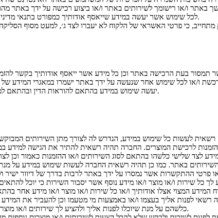
ך באתר ו/או רישומך לשירותים באתר ו/או ביצוע רכישה על ידך באתר מה
לכל שימוש אשר יעשה במידע שייאסף אודותיך כמפורט בתנאי מדיניות הפרטיות להלן.
 תמסור בעת הרכישה באתר וכן כל מידע אשר ייאסף אודותיך בקשר להזמנ
כשת ו/או לכל שימוש אחר שנעשה על ידך באתר ישמרו במאגרי המידע של 
יעשה שימוש במידע בהתאם להוראות הדין ובהתאם למדיניות פרטיות זו.
רשאית לעשות כל שימוש במידע, הנדרש לה לצורך מתן השירותים המבוקשי
הזמנות לרכישת המוצרים. החברה תהיה רשאית להתיר את הגישה למידע במא
דע לצד שלישי כלשהו בהתאם לסוג השירותים ו/או ההזמנות כאמור וכן לצור
השירותים באתר. כמו כן תהיה רשאית החברה לעשות שימוש במידע על מנת 
 פרטי ההתקשרות אשר נמסרו על ידך באתר לרבות בדרך של דיוור ישיר ושיר
לך כל שירות ו/או מוצר ו/או מידע נוסף אשר יסבור השירות כי יוכל להתאים ו
 המידע המצוי אצלו אודותיך ו/או כל שירות ו/או מוצר ו/או מידע אחר בהת
ה רשאי לפנות אליך בעצמו ו/או באמצעות מי מטעמו וכן להעביר את המידע 
כלשהם על מנת שיוכלו לפנות אליך ולהציע לך שירותים ו/או מוצרים נוספים כאמור.
ת לפנות לשירות ולבקש שלא לקבל הצעות לשירותים ו/או מוצרים נוספים מעב