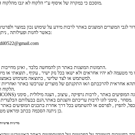
מוסכם כי במקרה של איסוף ע"י הלקוח לא יגבו מהלקוח דמי משלוח.
ור לגבי המוצרים המוצגים באתר לרבות מידע על שימוש נכון במוצר ולפרטים
באשר לחנות ופעילותה , ניתן לפנות אל:
dil0522@gmail.com
התמונות המוצגות באתר הן להמחשה בלבד , ואינן מחייבות את החנות.
 מי מטעמה לא יהיו אחראים ולא ישאו בכל נזק ישיר , עקיף , תוצאתי או מי
למשתמש או לצד שלישי , כתוצאה משימוש באמצעות האתר.
תהא אחראית להרכבתם ו/או התקנתם של מוצרים שנרכשו באתר ואחריות זו
הלקוח ועל חשבונו.
מסחר , סימני לוגו לרבות עריכתם והצגתם באתר,הנם בבעלותם הבלעדית של החנות.
כפל, להפיץ , לפרסם או להשתמש בכל דרך אחרת בתכנים המופיעים באתר 
כן ניתנה הסכמה בכתב ומראש מטעם החנות.
מדיניות פרטיות,
רה בחשיבות השמירה על הפרטיות של המשתמשים באתר האינטרנט שהיא 