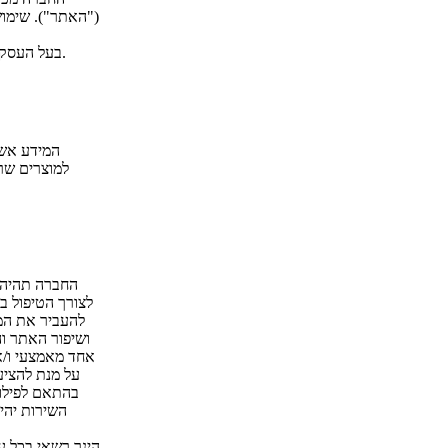
("האתר"). שימוש
בעל העסק מתחייב, כי פרטי האשראי של הלקוח לא יעברו לצד ג׳, למעט מסוף הסליקה וחברת האשראי.
המידע אשר
למוצרים שר
החברה תהיה 
לצורך הטיפול ב
להעביר את המי
ושיפור האתר ו
אחד מאמצעי ו/או
על מנת להציע 
בהתאם לפילוח
השירות יהי
הינך רשאי בכל ע