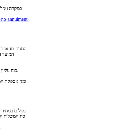
במקרה ואזל 
r-no-annulment-
החנות תדאג לא
המועד ה
כוח עליון ומבלי לפגוע בכלליות האמור לעיל, מלחמה, פעולות איבה, מצבי חירום ונזקי טבע.
זמני אספקת המו
סוג המשלוח הו
במכירה בתשלומים רשאית החנות ו/או הספק לגבות את דמי המשלוח בתשלום הראשון.