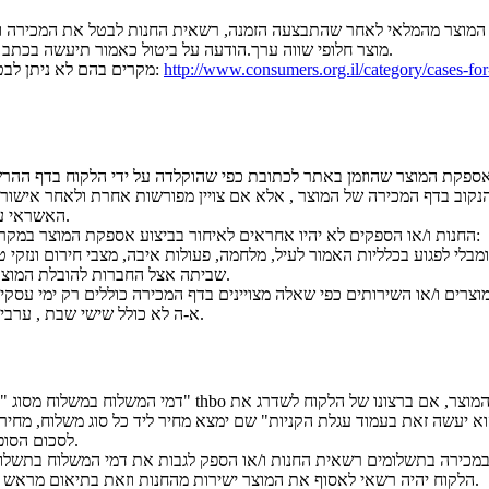
המוצר מהמלאי לאחר שהתבצעה הזמנה, רשאית החנות לבטל את המכירה ו/
מוצר חלופי שווה ערך.הודעה על ביטול כאמור תיעשה בכתב או בטלפון.
http://www.consumers.org.il/category/cases-fo
*מקרים בהם לא ניתן לבטל עסקה:
ספקת המוצר שהוזמן באתר לכתובת כפי שהוקלדה על ידי הלקוח בדף ההרש
נקוב בדף המכירה של המוצר , אלא אם צויין מפורשות אחרת ולאחר אישור
האשראי על העסקה.
החנות ו/או הספקים לא יהיו אחראים לאיחור בביצוע אספקת המוצר במקרים הבאים:
שביתה אצל החברות להובלת המוצרים.
צרים ו/או השירותים כפי שאלה מצויינים בדף המכירה כוללים רק ימי עסקים
א-ה לא כולל שישי שבת , ערבי חג וימי חג.
דמי המשלוח במשלוח מסוג "רשום רגיל" thbo כלולים במחיר המוצר, אם ב
א יעשה זאת בעמוד עגלת הקניות" שם ימצא מחיר ליד כל סוג משלוח, מחיר 
לסכום הסופי לתשלום.
הלקוח יהיה רשאי לאסוף את המוצר ישירות מהחנות וזאת בתיאום מראש עם החנות.