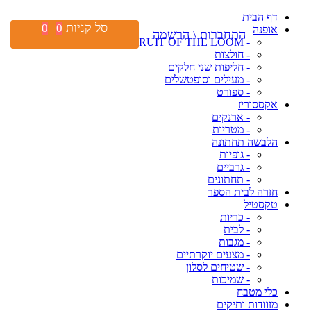
דף הבית
סל קניות
0
0
אופנה
התחברות \ הרשמה
- FRUIT OF THE LOOM
- חולצות
- חליפות שני חלקים
- מעילים וסופטשלים
- ספורט
אקססוריז
- ארנקים
- מטריות
הלבשה תחתונה
- גופיות
- גרביים
- תחתונים
חזרה לבית הספר
טקסטיל
- כריות
- לבית
- מגבות
- מצעים יוקרתיים
- שטיחים לסלון
- שמיכות
כלי מטבח
מזוודות ותיקים