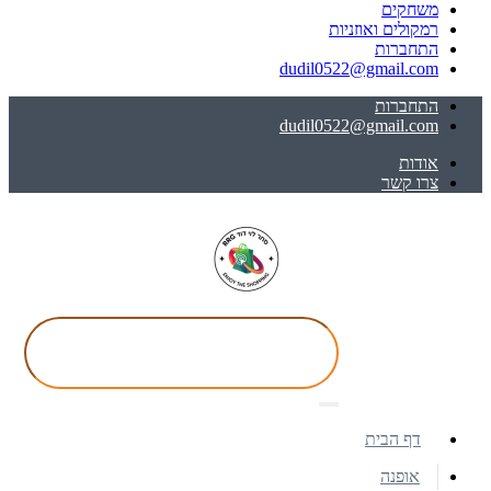
משחקים
רמקולים ואוזניות
התחברות
dudil0522@gmail.com
התחברות
dudil0522@gmail.com
אודות
צרו קשר
דף הבית
אופנה